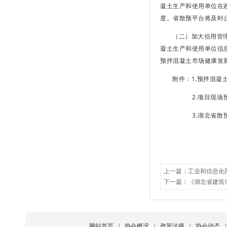
凝土生产和使用单位在
度。省散预平台将及时
（二）加大信用管
凝土生产和使用单位信
预拌混凝土市场健康发
附件：1.预拌混凝
2.项目现场预
3.湖北省散预信
上一篇：
工业和信息化
下一篇：
《湖北省建筑
网站首页
|
协会概况
|
政策法规
|
协会动态
|