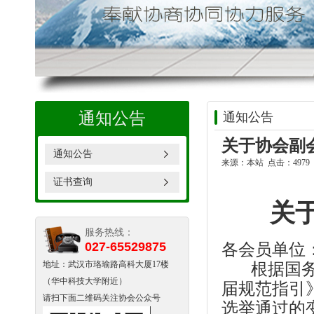
通知公告
通知公告
关于协会副
通知公告
来源：本站 点击：4979 时
证书查询
关
服务热线：
027-65529875
各会员单位
地址：武汉市珞瑜路高科大厦17楼
根据国务院
（华中科技大学附近）
届规范指引
请扫下面二维码关注协会公众号
选举通过的