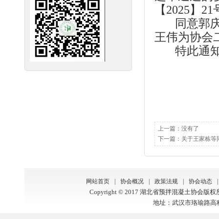
【2025】
同意郭庆辞
王伟为协会
特此通知
上一篇：没有了
下一篇：
关于王家栋等
网站首页
|
协会概况
|
政策法规
|
协会动态
|
Copyright © 2017 湖北省预拌混凝土协会版
地址：武汉市珞瑜路高科大